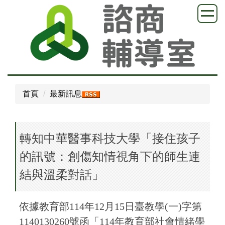
跳
到
主
要
內
容
區
首頁
最新訊息
轉知中華醫事科技大學「接住孩子
的訊號：創傷知情視角下的師生連
結與溫柔對話」
依據教育部114年12月15日臺教學(一)字第
1140130260號函「114年教育部社會情緒學