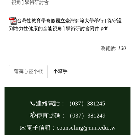
視角 ] 學術研討會
台灣性教育學會假國立臺灣師範大學舉行 [ 從守護
到培力性健康的全能視角 ] 學術研討會附件.pdf
瀏覽數:
130
蓮荷心靈小棧
小幫手
📞連絡電話：
（
037
）
381245
📫
傳真號碼：
（
037
）
381249
✉️電子信箱：counseling@nuu.edu.tw