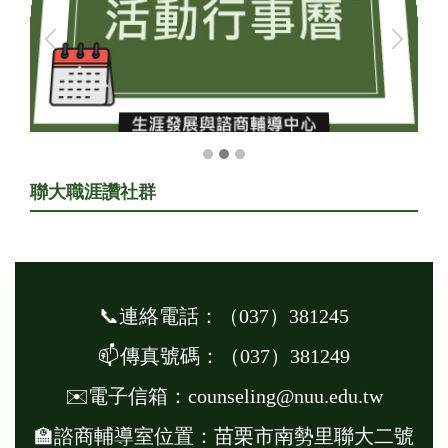
聯大職涯讚社群
📞連絡電話：
（
037
）
381245
📫
傳真號碼：
（
037
）
381249
✉️電子信箱：counseling@nuu.edu.tw
🏫諮商輔導室位置：苗栗市南勢里聯大二號