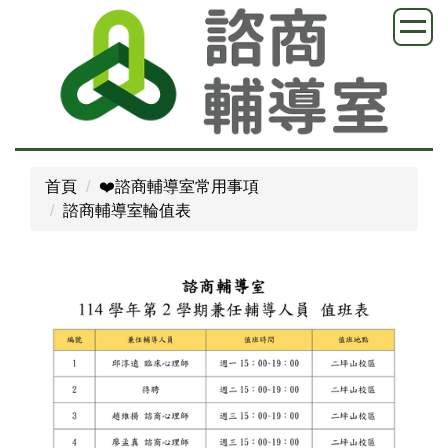
跳
到
主
要
內
容
區
首頁
❤️諮商輔導室常用事項
諮商輔導室輪值表