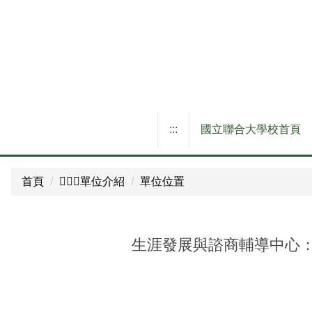
跳
到
主
要
內
容
區
:::
國立聯合大學校首頁
首頁
🙋🏼‍♀️單位介紹
單位位置
生涯發展與諮商輔導中心：八